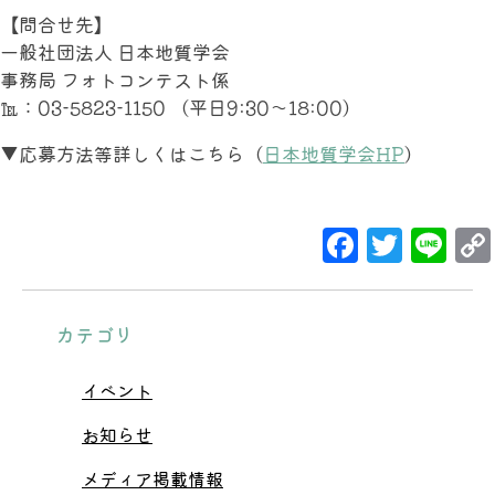
【問合せ先】
一般社団法人 日本地質学会
事務局 フォトコンテスト係
℡：03-5823-1150 （平日9:30～18:00）
▼応募方法等詳しくはこちら（
日本地質学会HP
）
Facebo
Twit
Li
カテゴリ
イベント
お知らせ
メディア掲載情報