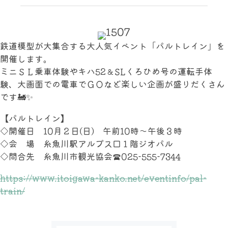
鉄道模型が大集合する大人気イベント「パルトレイン」を
開催します。
ミニＳＬ乗車体験やキハ52＆SLくろひめ号の運転手体
験、大画面での電車でＧＯなど楽しい企画が盛りだくさん
です🚂✨
【パルトレイン】
◇開催日 10月２日(日) 午前10時～午後３時
◇会 場 糸魚川駅アルプス口１階ジオパル
◇問合先 糸魚川市観光協会☎025-555-7344
https://www.itoigawa-kanko.net/eventinfo/pal-
train/