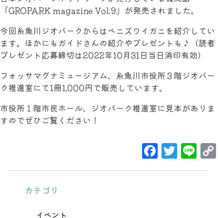
『GROPARK magazine Vol.9』が発売されました。
今回糸魚川ジオパークからはベニズワイガニを紹介してい
ます。ほかにもガイドさんの紹介やプレゼントも♪（読者
プレゼント応募締切は2022年10月31日当日消印有効）
フォッサマグナミュージアム、糸魚川市役所３階ジオパー
ク推進室にて1冊1,000円で販売しています。
市役所１階市民ホール、ジオパーク推進室に見本がありま
すのでぜひご覧ください！
Facebo
Twit
Li
カテゴリ
イベント