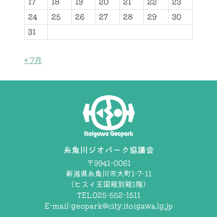
17
18
19
20
21
22
23
24
25
26
27
28
29
30
31
« 7月
糸魚川ジオパーク協議会
〒9941-0061
新潟県糸魚川市大町1-7-11
（ヒスイ王国館別館1階）
TEL.025-552-1511
E-mail:
geopark@city.itoigawa.lg.jp