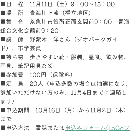
■日 程 11月11日（土）9：00～15：00
■場 所 青海川上流（橋立地区）
■集 合 糸魚川市役所正面玄関前9：00 青海
総合文化会館前9：20
■講 師 野紫木 洋さん（ジオパークガイ
ド）、市学芸員
■持ち物 歩きやすい靴・服装、昼食、飲み物、
雨具、筆記用具など
■参加費 100円（保険料）
■定 員 20人（申込多数の場合は抽選になり、
参加いただけない方のみ、11月4日までに連絡し
ます）
■申込期間 10月16日（月）から11月2日（木）
まで
■申込方法 電話または
申込みフォーム(LoGoフ