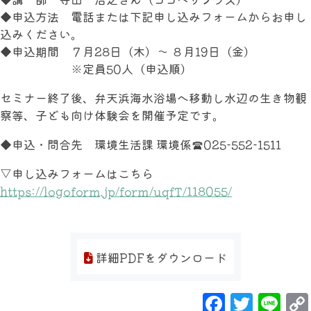
◆申込方法 電話または下記申し込みフォームからお申し
込みください。
◆申込期間 ７月28日（木）～ ８月19日（金）
※定員50人（申込順）
セミナー終了後、弁天浜海水浴場へ移動し水辺の生き物観
察等、子ども向け体験会を開催予定です。
◆申込・問合先 環境生活課 環境係☎025-552-1511
▽申し込みフォームはこちら
https://logoform.jp/form/uqfT/118055/
詳細PDFをダウンロード
Facebo
Twit
Li